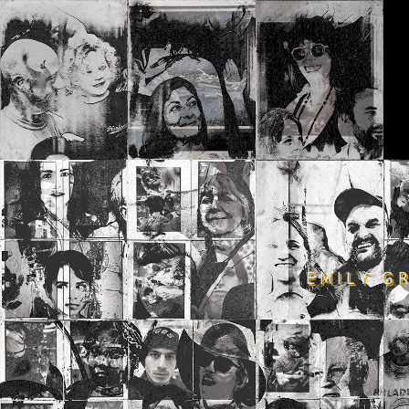
E M I L Y G R